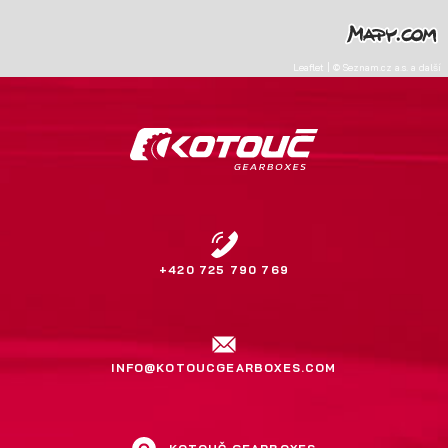
Leaflet
|
©
Seznam.cz a.s.
a další
+420 725 790 769
INFO@KOTOUCGEARBOXES.COM