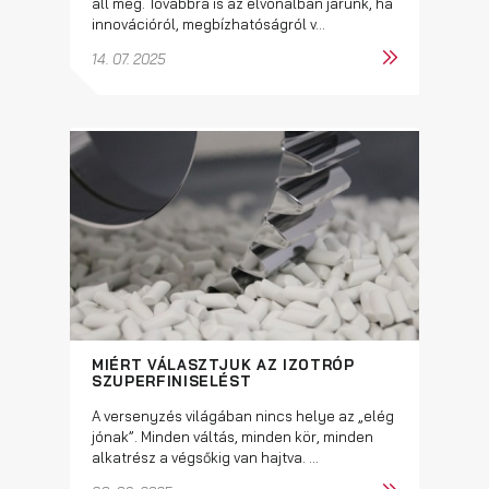
áll meg. Továbbra is az élvonalban járunk, ha
innovációról, megbízhatóságról v...
14. 07. 2025
MIÉRT VÁLASZTJUK AZ IZOTRÓP
SZUPERFINISELÉST
A versenyzés világában nincs helye az „elég
jónak”. Minden váltás, minden kör, minden
alkatrész a végsőkig van hajtva. ...