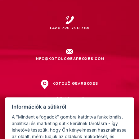
+420 725 790 769
INFO@KOTOUCGEARBOXES.COM
KOTOUČ GEARBOXES
Jiří Kotouč
Információk a sütikről
Přerovská 561
752 01 Kojetín
A "Mindent elfogadok" gombra kattintva funkcionális,
Cseh Köztársaság
analitikai és marketing sütik kerülnek tárolásra - így
lehetővé tesszük, hogy Ön kényelmesen használhassa
az oldalt, mérni tudjuk az oldalunk működését, és
IČ: 15522211