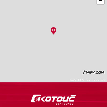
−
Leaflet
|
©
Seznam.cz a.s.
a další