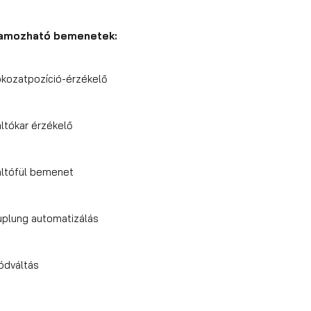
amozható bemenetek:
okozatpozíció-érzékelő
áltókar érzékelő
áltófül bemenet
uplung automatizálás
ódváltás