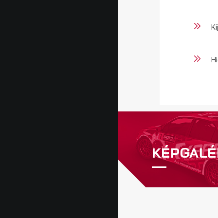
K
Hi
KÉPGALÉ