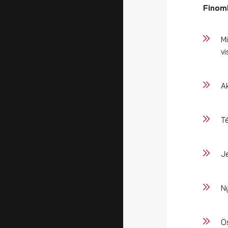
Finom
M
v
A
T
J
Ny
Ö