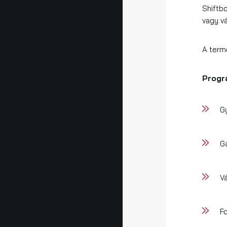
Shiftbo
vagy vá
A termé
Progr
G
G
V
F