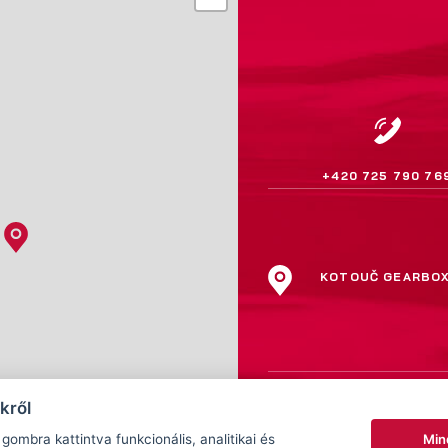
+420 725 790 76
KOTOUČ GEARBO
kről
Min
gombra kattintva funkcionális, analitikai és