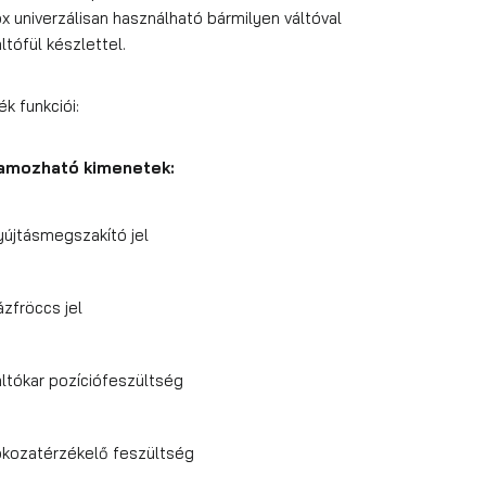
x univerzálisan használható bármilyen váltóval
ltófül készlettel.
k funkciói:
amozható kimenetek:
yújtásmegszakító jel
ázfröccs jel
áltókar pozíciófeszültség
okozatérzékelő feszültség