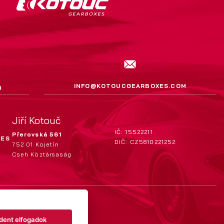
INFO@KOTOUCGEARBOXES.COM
9
Jiří Kotouč
IČ: 15522211
Přerovská 561
XES
DIČ: CZ5810221252
752 01 Kojetín
Cseh Köztársaság
dent elfogadok