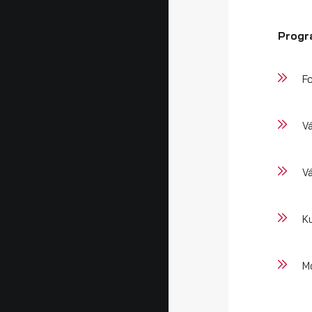
Progr
F
V
V
K
M