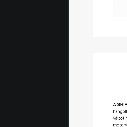
A SHI
hangol
váltót 
motorv