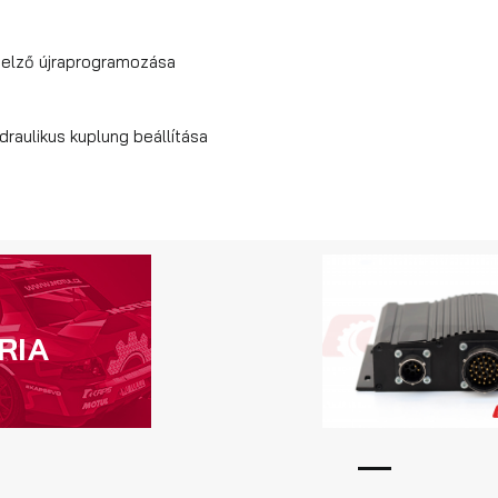
ijelző újraprogramozása
draulikus kuplung beállítása
RIA