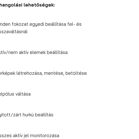
hangolási lehetőségek:
inden fokozat egyedi beállítása fel- és
isszaváltásnál
ktív/nem aktív elemek beállítása
érképek létrehozása, mentése, betöltése
elpólus váltása
itott/zárt hurkú beállítás
sszes aktív jel monitorozása